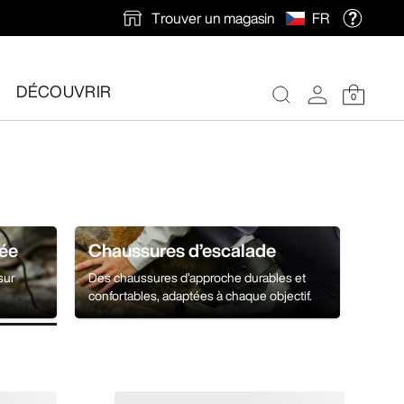
Trouver un magasin
FR
DÉCOUVRIR
0
ée
Chaussures d’escalade
sur
Des chaussures d’approche durables et
confortables, adaptées à chaque objectif.