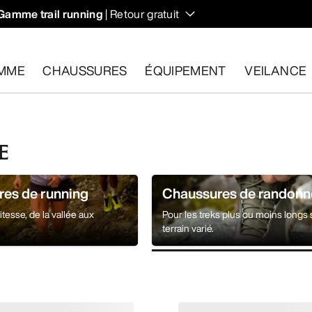
Gamme trail running
| Retour gratuit
MME
CHAUSSURES
ÉQUIPEMENT
VEILANCE
les dans un délai de 30 jours.
Effectuer un retour gratuit
.
E
es de running
Chaussures de randonn
itesse, de la vallée aux
Pour les treks plus ou moins longs 
terrain varié.