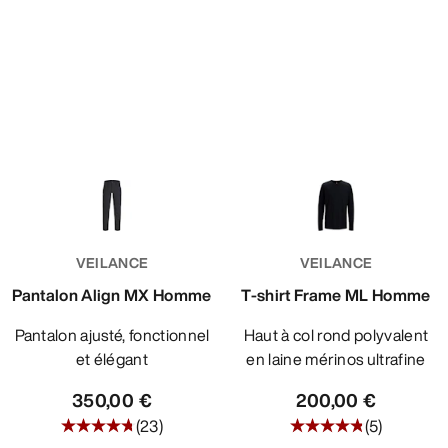
VEILANCE
VEILANCE
Pantalon Align MX Homme
T-shirt Frame ML Homme
Pantalon ajusté, fonctionnel
Haut à col rond polyvalent
et élégant
en laine mérinos ultrafine
350,00 €
200,00 €
(
23
)
(
5
)