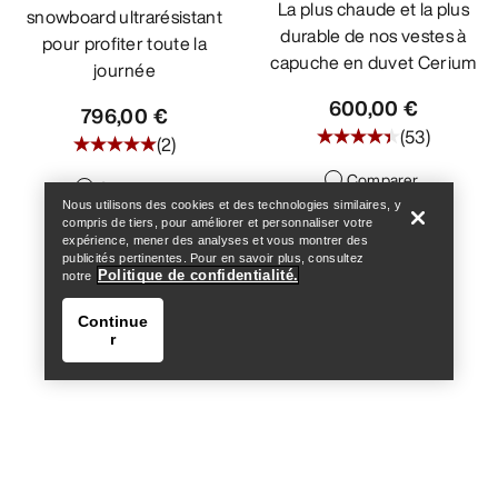
La plus chaude et la plus
snowboard ultrarésistant
durable de nos vestes à
pour profiter toute la
capuche en duvet Cerium
journée
600,00 €
796,00 €
(
53
)
(
2
)
Trouver un magasin
Help
Comparer
Comparer
Nous utilisons des cookies et des technologies similaires, y
compris de tiers, pour améliorer et personnaliser votre
expérience, mener des analyses et vous montrer des
publicités pertinentes. Pour en savoir plus, consultez
Politique de confidentialité.
notre
Continue
r
Trouver un magasin
Help