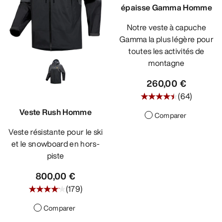
épaisse Gamma Homme
Notre veste à capuche
Gamma la plus légère pour
toutes les activités de
montagne
260,00 €
(
64
)
Veste Rush Homme
Comparer
Veste résistante pour le ski
et le snowboard en hors-
piste
800,00 €
(
179
)
Comparer