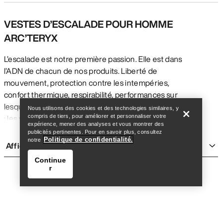
VESTES D’ESCALADE POUR HOMME
ARC’TERYX
L’escalade est notre première passion. Elle est dans
l’ADN de chacun de nos produits. Liberté de
mouvement, protection contre les intempéries,
Trouver un magasin
Help
confort thermique, respirabilité, performances sur
lesquelles vous pouvez compter au moment critique
Nous utilisons des cookies et des technologies similaires, y
: les vestes d’escalade pour homme Arc’teryx sont
compris de tiers, pour améliorer et personnaliser votre
expérience, mener des analyses et vous montrer des
conçues pour répondre aux exigences de l’escalade
publicités pertinentes. Pour en savoir plus, consultez
Politique de confidentialité.
sur roche, sur glace et sur granite.
notre
Afficher plus
VESTES D’ESCALADE IMPERMÉABLES POUR
Continue
HOMME
r
Les vestes d’escalade imperméables Arc’teryx
bénéficient d’une matière GORE-TEX PRO
durablement imperméable, respirante et coupe-vent
pour une protection intégrale contre les intempéries.