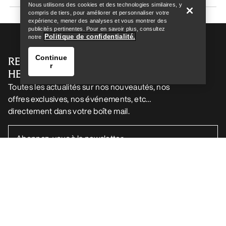
Nous utilisons des cookies et des technologies similaires, y
compris de tiers, pour améliorer et personnaliser votre
expérience, mener des analyses et vous montrer des
publicités pertinentes. Pour en savoir plus, consultez
Politique de confidentialité.
notre
Continue
RECEVEZ VOTRE DOSE D’AVENTURE
r
HEBDOMADAIRE
Toutes les actualités sur nos nouveautés, nos
offres exclusives, nos événements, etc…
directement dans votre boîte mail.
Trouver un magasin
Help