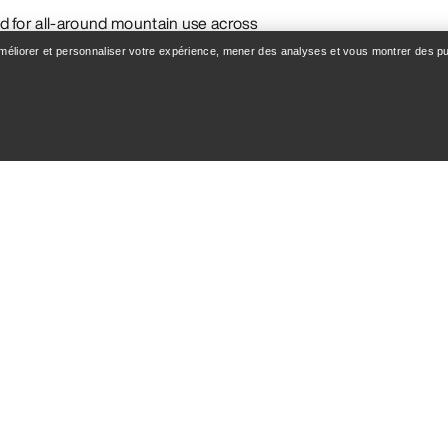
ned for all-around mountain use across
 waterproof, windproof, breathable
améliorer et personnaliser votre expérience, mener des analyses et vous montrer des pub
Conventions
st conditions
ed weight
rsuits
, skiing, and everyday use
inism
ts
atertight zippers, narrow seam tape