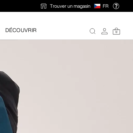
Trouver un magasin
FR
ions en automne.
DÉCOUVRIR
0