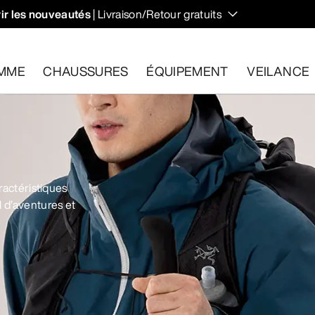
ir les nouveautés
| Livraison/Retour gratuits
 et régulent votre température lors des randonnées et ascens
MME
CHAUSSURES
ÉQUIPEMENT
VEILANCE
les dans un délai de 30 jours.
Effectuer un retour gratuit
.
ractéristiques
 d’aventures et