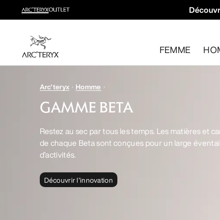
Découvr
Nouveautés
Les nouveaux équipements qui facilitent vos mouvements
FEMME
HO
Pour femme
Pour homme
Retour gratuit
Arc'teryx
Homme
Vous avez changé d’avis ? Retournez les articles admissib
GAMME BETA
Restez au sec par tous les temps. Les matières et ca
de chaque Beta sont conçues pour un large éventail
d’activités.
Découvrir l’innovation