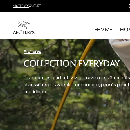
Gamme trail running
Composez votre tenue de trail running
FEMME
HO
Pour femme
Pour homme
Retour gratuit
Arc'teryx
Vous avez changé d’avis ? Retournez les articles admissib
COLLECTION EVERYDAY
L’aventure est partout. Vivez-la avec nos vêtements,
chaussures polyvalents pour homme, pensés pour la
quotidienne.