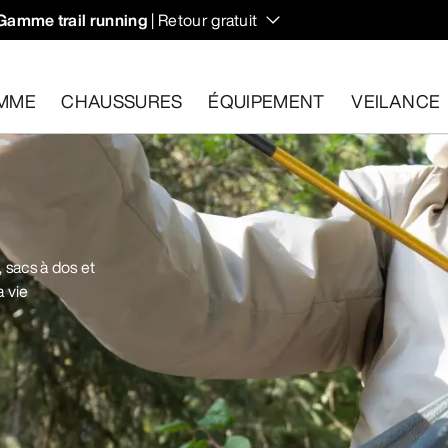
Gamme trail running
| Retour gratuit
MME
CHAUSSURES
ÉQUIPEMENT
VEILANCE
les dans un délai de 30 jours.
Effectuer un retour gratuit
.
 sacs à dos et
 vie