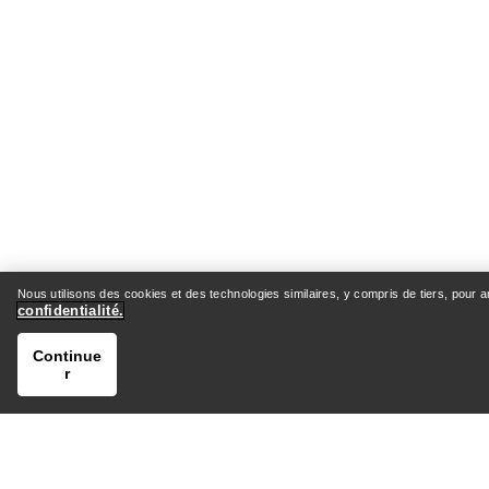
Nous utilisons des cookies et des technologies similaires, y compris de tiers, pour 
confidentialité.
Continue
r
AIDE
MON C