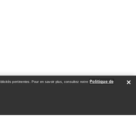
Politique de
licités pertinentes. Pour en savoir plus, consultez notre
À PROPOS DE NOUS