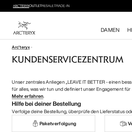
Integrierter UV‑Schutz
Leichte Essentials für lange sonnige Tage auf dem Trail.
DAMEN
H
Damen shoppen
Herren shoppen
Arc'teryx
Kostenlose Rückgabe
KUNDENSERVICEZENTRUM
Hast du deine Meinung geändert? Du kannst rücknahmef
Unser zentrales Anliegen „LEAVE IT BETTER - einen besser
für alles, was wir tun und definiert unser Engagement f
Mehr erfahren
.
Hilfe bei deiner Bestellung
Verfolge deine Bestellung, überprüfe den Lieferstatus ode
Paketverfolgung
V