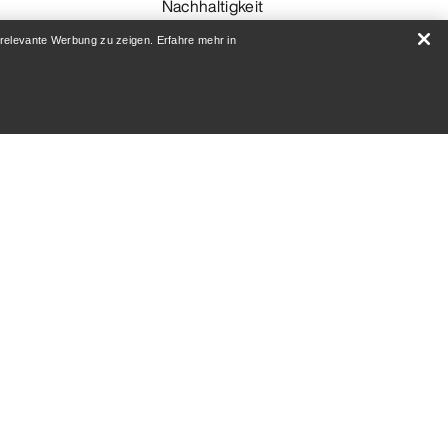
Nachhaltigkeit
 relevante Werbung zu zeigen. Erfahre mehr in
AUF
Karriere
Newsroom
ANMELDEN
Android App
iOS App