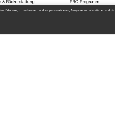
 & Rückerstattung
PRO-Programm
eine Erfahrung zu verbessern und zu personalisieren, Analysen zu unterstützen und dir
flege
ReBIRD™ WIEDERVERK
Hol dir die App
n,
DE