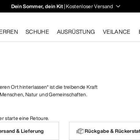
Dein Sommer, dein Kit
| Kostenloser Versand
ERREN
SCHUHE
AUSRÜSTUNG
VEILANCE
ähige Artikel innerhalb von 30 Tagen zurückgeben.
Eine koste
en Ort hinterlassen“ ist die treibende Kraft
ür Menschen, Natur und Gemeinschaften.
r starte eine Retoure.
ersand & Lieferung
Rückgabe & Rückersta