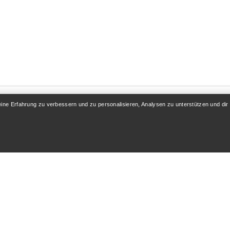
eine Erfahrung zu verbessern und zu personalisieren, Analysen zu unterstützen und dir
KONTO
MEHR SHOPPEN
 / Registrieren
Store finden
folgung
Geschenkkarten
 & Rückerstattung
PRO-Programm
flege
ReBIRD™ WIEDERVERK