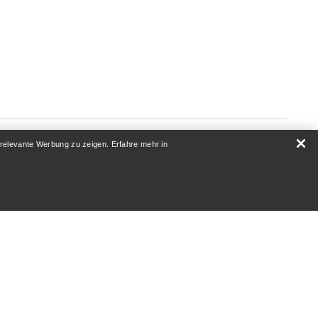
 relevante Werbung zu zeigen. Erfahre mehr in
ÜBER UNS
Wer wir sind
Athleten & Ambassadoren
Nachhaltigkeit
AUF
Karriere