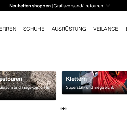
Neuheiten shoppen
| Gratisversand/-retouren
ndern und Klettern im Herbst, die deine Temperatur regulieren 
ERREN
SCHUHE
AUSRÜSTUNG
VEILANCE
ähige Artikel innerhalb von 30 Tagen zurückgeben.
Eine koste
estouren
Klettern
auraum und Tragekomfort für
Superstark und megaleicht.
.