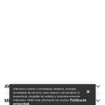
Encuentra una tienda
Help
AYUDA
Utilizamos cookies y tecnologías similares, incluidas
tecnologías de terceros, para mejorar y personalizar tu
experiencia, respaldar los análisis y mostrarte anuncios
MI CUENTA
Política de
relevantes. Obtén más información en nuestra
privacidad.