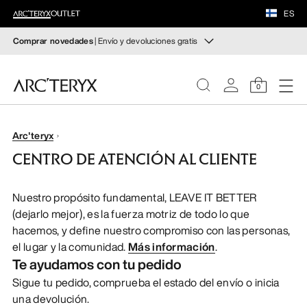
CALZADO
ES
MATERIAL
Comprar novedades
| Envío y devoluciones gratis
Novedades
VEILANCE
Novedades para tus rutas y escaladas de otoño.
0
Para mujer
Para hombre
DESCUBRIR
MUJER
Arc'teryx
Devoluciones gratuitas
CENTRO DE ATENCIÓN AL CLIENTE
¿Has cambiado de opinión? Devuelve los artículos que
HOMBRE
cumplan los requisitos en el plazo de 30 días.
Solicita una
Nuestro propósito fundamental, LEAVE IT BETTER
devolución gratuita
.
CALZADO
(dejarlo mejor), es la fuerza motriz de todo lo que
hacemos, y define nuestro compromiso con las personas,
el lugar y la comunidad.
Más información
.
MATERIAL
Te ayudamos con tu pedido
Sigue tu pedido, comprueba el estado del envío o inicia
VEILANCE
una devolución.