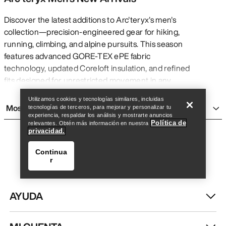
Discover the latest additions to Arc'teryx's men's
collection—precision-engineered gear for hiking,
running, climbing, and alpine pursuits. This season
features advanced GORE-TEX ePE fabric
technology, updated Coreloft insulation, and refined
Encuentra una tienda
Help
fits designed for unrestricted movement in any
condition.
Utilizamos cookies y tecnologías similares, incluidas
What's New This Season
Mostrar más
tecnologías de terceros, para mejorar y personalizar tu
experiencia, respaldar los análisis y mostrarte anuncios
This season's standout releases include lightweight
Política de
relevantes. Obtén más información en nuestra
shells with enhanced breathability for warm-weather
privacidad.
alpine activities, updated mid-layers featuring
Continua
improved moisture management, and versatile
r
pieces that transition seamlessly from trail to
everyday wear. Key highlights feature sustainable
material updates and refined articulation for climbing
AYUDA
and technical movement.
New Jackets & Shells