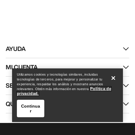
AYUDA
Encuentra una tienda
Help
MI CUENTA
Utilizamos cookies y tecnologías similares, incluidas
tecnologías de terceros, para mejorar y personalizar tu
SEGUIR COMPRANDO
experiencia, respaldar los análisis y mostrarte anuncios
Política de
relevantes. Obtén más información en nuestra
privacidad.
QUIÉNES SOMOS
Continua
r