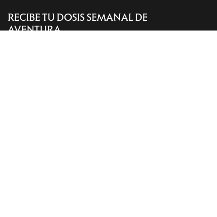
RECIBE TU DOSIS SEMANAL DE
Encuentra una tienda
Help
AVENTURA
Recibe actualizaciones sobre lanzamientos de
productos, ofertas exclusivas, eventos y mucho
más, directamente en tu bandeja de entrada.
ES
Ayuda