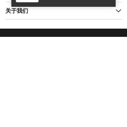
关于我们
查找店铺
Help
获取每周更新的探险故事
随时获取产品发布、独家优惠、活动等信息——直
接发送至你的邮箱。