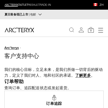
鞋履
ZH
装备
夏日装备现已上市
| 包邮
可穿戴防晒装备
VEILANCE
轻量防护层与山径必备装备，应对长日烈阳。
0
选购女士
选购男士
发现
女士
Arc'teryx
无理由退换货
客户支持中心
改变主意了？ 30天内购买的符合条件的商品可退换货。
男士
开始免费退货
。
我们的核心目标，立足未来，是我们所做一切背后的驱动
鞋履
力，定义了我们对人、地和社区的承诺。
了解更多
。
订单帮助
装备
查询订单、追踪配送状态或发起退货。
VEILANCE
订单追踪