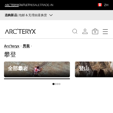
鞋履
ZH
装备
选购新品
| 包邮 & 无理由退换货
新品
VEILANCE
运动员的需求，设计师的动力——在优化现有畅销产品的
0
同时，启发全新的解决方案。新款装备定期上架。
发现
Arc'teryx
男装
选购女士
选购男士
女士
攀登
无理由退换货
男士
改变主意了？ 30天内购买的符合条件的商品可退换货。
全部攀岩
登山
开始免费退货
。
鞋履
装备
VEILANCE