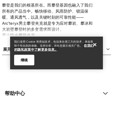
攀登是我们的根基所在。而攀登基因也融入了我们
所有的产品当中。畅快移动、风雨防护、锁温保
暖、通风透气，以及关键时刻的可靠性能——
查找店铺
Help
Arc’teryx男士攀登夹克就是专为应对攀岩、攀冰和
大岩壁攀登时的多变需求而设计。
男士防水攀登夹克
Arc’teryx防水攀登夹克采用超耐用的防水、防风、
我们使用 Cookie 和类似技术，包括来自第三方的技术，来改善
在我们
和个性化您的体验、支持分析，并向您展示相关广告。
透气的GORE-TEX PRO面料，提供全面的风雨防护
展开
的隐私政策中了解更多信息。
性能。以经典的Alpha SV为代表，Alpha系列男士攀
登夹克可以提供可靠和耐用的防护应能，为攀岩、
继续
攀冰和高山攀登提供更多选择。
男士攀登软壳夹克
攀登是动态的——身体持续移动、天气瞬息万变、地
形变幻莫测。Arc’teryx攀登软壳可以提供轻度的风
雨防护、必要的锁温保暖和弹力性能。耐磨、透气
帮助中心
查找店铺
Help
的Gamma软壳——包括我们最温暖的Gamma MX和
用途广泛的Gamma LT，都久经高山考验，适用各种
运动，轻松应对各类环境。
我的账户