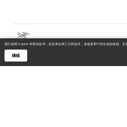
我们使用 Cookie 和类似技术，包括来自第三方的技术，来改善和个性化您的体验、
帮助中心
我的账
继续
客户支持中心
登录/注
常见问题
订单追踪
联系我们
退货和退
货运与配送
产品保养