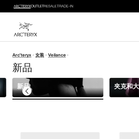
可穿戴防晒装备
轻量防护层与山径必备装备，应对长日烈阳。
选购女士
选购男士
无理由退换货
Arc'teryx
女装
Veilance
改变主意了？ 30天内购买的符合条件的商品可退换货。
新品
新品
夹克和