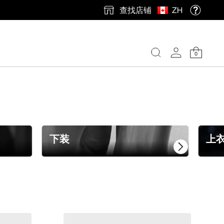
查找店铺
ZH
0
下装
上