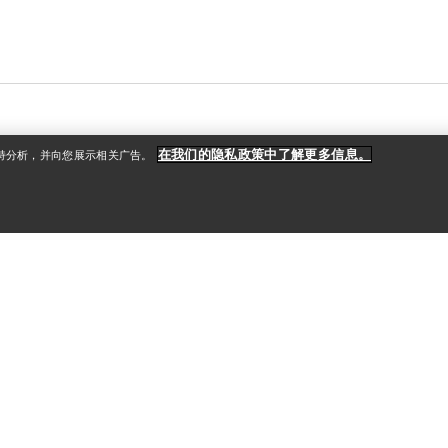
在我们的隐私政策中了解更多信息。
支持分析，并向您展示相关广告。
户
更多商品
册
查找店铺
礼品卡
款
PRO计划
ReBIRD™ 转售
获取应用程序