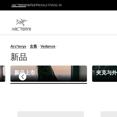
新品
运动员的需求，设计师的动力——在优化现有畅销产品
选购女士
选购男士
无理由退换货
Arc'teryx
女装
Veilance
改变主意了？ 30天内购买的符合条件的商品可退换货。
新品
新品上市
夹克与