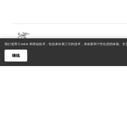
我们使用 Cookie 和类似技术，包括来自第三方的技术，来改善和个性化您的体验、
帮助中心
我的账
继续
客户支持中心
登录/注
常见问题
订单追踪
联系我们
退货和退
货运与配送
产品保养