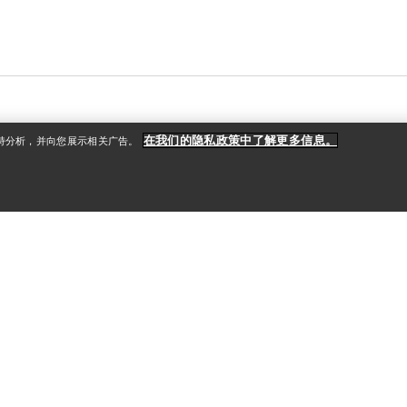
在我们的隐私政策中了解更多信息。
支持分析，并向您展示相关广告。
户
更多商品
册
查找店铺
礼品卡
款
PRO计划
ReBIRD™ 转售
获取应用程序