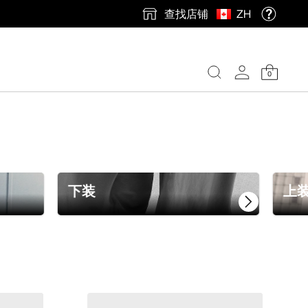
查找店铺
ZH
0
下装
上