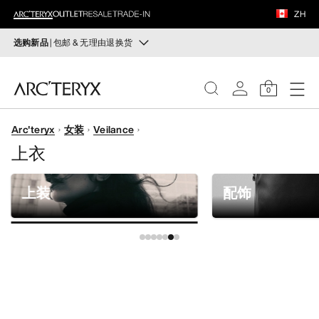
鞋履
ZH
装备
选购新品
| 包邮 & 无理由退换货
新品
VEILANCE
运动员的需求，设计师的动力——在优化现有畅销产品的
0
同时，启发全新的解决方案。新款装备定期上架。
发现
Arc'teryx
女装
Veilance
选购女士
选购男士
女士
上衣
无理由退换货
男士
改变主意了？ 30天内购买的符合条件的商品可退换货。
上装
配饰
开始免费退货
。
鞋履
装备
VEILANCE