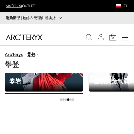
鞋履
ZH
装备
选购新品
| 包邮 & 无理由退换货
新品
VEILANCE
运动员的需求，设计师的动力——在优化现有畅销产品的
0
同时，启发全新的解决方案。新款装备定期上架。
发现
Arc'teryx
背包
选购女士
选购男士
女士
攀登
无理由退换货
男士
改变主意了？ 30天内购买的符合条件的商品可退换货。
攀岩
雪崩安全气囊
开始免费退货
。
鞋履
装备
VEILANCE