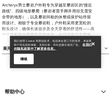
Arc'teryx男士攀岩户外鞋专为穿越至攀岩区的“接近
路线”、四级地形攀爬（攀岩者需手脚并用但无需安
全带的地形），以及攀岩间歇的休整或保护站停留
查找店铺
Help
而设计。相较于专业攀岩鞋，户外鞋采用更宽松的
鞋头设计，确保长途徒步及全天穿着的舒适性——虽
然可搭配安全带用于五级地形，但仅适用于无需极
端精准踩点的路线。
我们使用 Cookie 和类似技术，包括来自第三方的技术，来改善
在我们
和个性化您的体验、支持分析，并向您展示相关广告。
Arc'teryx户外鞋采用轻量化结构实现快速移动，为长
展开
的隐私政策中了解更多信息。
时间攀登提供支撑力，攀爬或徒步时能在各种表面
实现极致抓地力，并配备精密工艺确保高难度地形
继续
的精准踩点。其鞋底硬度通常高于
跑鞋
与
徒步鞋
，
以牺牲部分全天候舒适性为代价，换取多变地形的
卓越性能及攀登时的高效表现。
男士户外鞋品类
轻量接近款：
Arc’teryx Vertex Alpine系列采用跑鞋
帮助中心
查找店铺
Help
灵感设计，在保持轻量化的同时增强足侧与足底防
护，岩石攀爬时提供额外抓地力，并为接近路线及
我的账户
攀登中的多变地形增加稳定性。