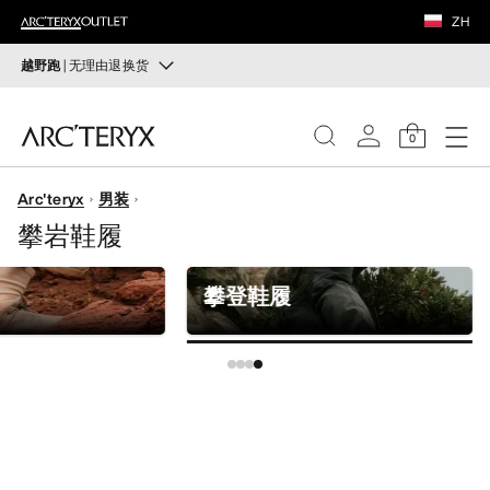
鞋履
ZH
装备
越野跑
| 无理由退换货
越野跑
VEILANCE
打造全套越野跑装备
0
选购女士
选购男士
发现
Arc'teryx
男装
女士
攀岩鞋履
无理由退换货
改变主意了？ 30天内购买的符合条件的商品可退换货。
男士
开始免费退货
。
攀登鞋履
鞋履
装备
VEILANCE