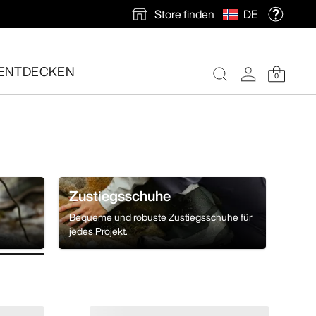
Store finden
DE
und jederzeit für optimalen Tragekomfort sorgen.
ENTDECKEN
0
nlose Rücksendung veranlassen.
Zustiegsschuhe
Bequeme und robuste Zustiegsschuhe für
jedes Projekt.