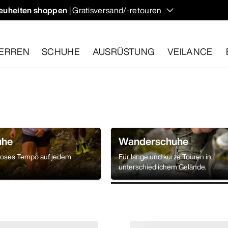
euheiten shoppen
| Gratisversand/-retouren
ndern und Klettern im Herbst, die deine Temperatur regulieren 
ERREN
SCHUHE
AUSRÜSTUNG
VEILANCE
ähige Artikel innerhalb von 30 Tagen zurückgeben.
Eine koste
uhe
Wanderschuhe
loses Tempo auf jedem
Für lange und kurze Touren in
.
unterschiedlichem Gelände.