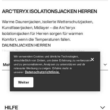
ARC’TERYX ISOLATIONSJACKEN HERREN
Warme Daunenjacken, isolierte Wetterschutzjacken,
Kunstfaserjacken, Midlayer – die Arc’teryx
Isolationsjacken für Herren sorgen für warmen
Komfort, wenn die Temperaturen fallen.
Store finden
Help
DAUNENJACKEN HERREN
Unsere Daunenjacken für Herren liefern bestes
Wärme-/Gewichtsverhältnis, haben ein kleines
Wir verwenden Cookies und ähnliche Technologien,
einschließlich von Dritten, um deine Erfahrung zu verbessern
Packmaß und sind mit verantwortungsvoll
Mehr anzeigen
und zu personalisieren, Analysen zu unterstützen und dir
gewonnen Daunen gemacht. Die alpinerprobten
relevante Werbung zu zeigen. Erfahre mehr in
Datenschutzrichtlinie.
unserer
Ceriums wärmen bei minimalem Gewicht. Sie sind
mit Premiumdaune mit 850 cuin sowie leichten,
Weiter
langlebigen Materialien ausgestattet und die Wahl
für kaltes, trockenes Bergwetter. Die Thoriums sind
unsere vielseitigen Außenjacken für kalte, trockene
Bedingungen. Sie sind langlebig und warm - perfekt,
HILFE
wenn die Temperaturen sinken. Die Macai ist unsere