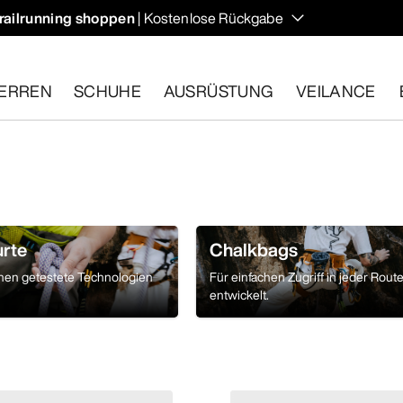
railrunning shoppen
| Kostenlose Rückgabe
ERREN
SCHUHE
AUSRÜSTUNG
VEILANCE
ähige Artikel innerhalb von 30 Tagen zurückgeben.
Eine koste
urte
Chalkbags
nnen getestete Technologien
Für einfachen Zugriff in jeder Rout
entwickelt.