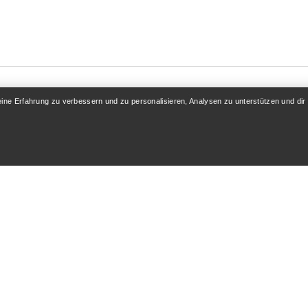
eine Erfahrung zu verbessern und zu personalisieren, Analysen zu unterstützen und dir
KONTO
MEHR SHOPPEN
 / Registrieren
Store finden
folgung
Geschenkkarten
 & Rückerstattung
PRO-Programm
flege
Hol dir die App