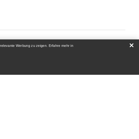
 relevante Werbung zu zeigen. Erfahre mehr in
ÜBER UNS
Wer wir sind
Athleten & Ambassadoren
Nachhaltigkeit
Karriere
Newsroom