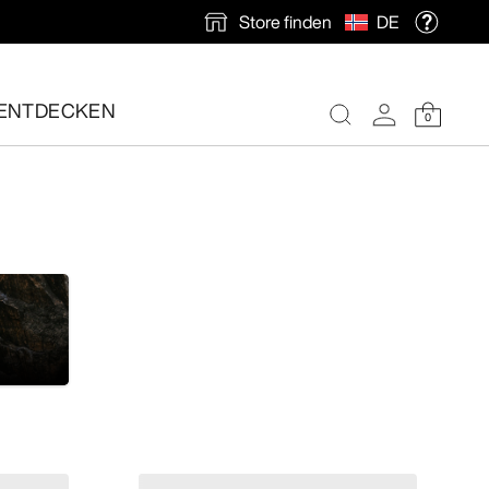
Store finden
DE
ENTDECKEN
0
nlose Rücksendung veranlassen.
e