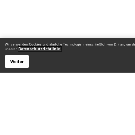
Wir verwenden Cookies und ähnliche Technologien, einschließlich von Dritten, um d
Datenschutzrichtlinie.
unserer
HILFE
MEIN 
Weiter
Kundenservicezentrum
Anmelden
Allgemeine FAQ
Paketver
Kontaktiere uns
Rückgabe
Versand & Lieferung
Produktp