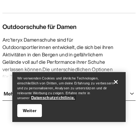
Outdoorschuhe für Damen
Arc’teryx Damenschuhe sind für
Outdoorsportlerinnen entwickelt, die sich bei ihren
Aktivitäten in den Bergen und in gefährlichem
Store finden
Help
Gelände voll auf die Performance ihrer Schuhe
verlassen können.Die unterschiedlichen Optionen
für Trailrunning, Klettern, Wandern und Bergsteigen
Wir verwenden Cookies und ähnliche Technologien,
bieten unterschiedliche Ausstattungen und
einschließlich von Dritten, um deine Erfahrung zu verbessern
und zu personalisieren, Analysen zu unterstützen und dir
Features. Dabei werden Eigenschaften wie
Mehr anzeigen
relevante Werbung zu zeigen. Erfahre mehr in
Griffigkeit, Reibung, Stabilität und Halt spezifisch auf
Datenschutzrichtlinie.
unserer
die jeweilige Aktivität ausgerichtet. Zahlreiche
Weiter
Modelle sind wasserdicht, was in vielen
Bedingungen für mehr Komfort sorgt, aber bei
besonders intensiven Aktivitäten wie Trailrunning in
trockenen Bedingungen und bei warmem Wetter