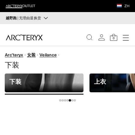
鞋履
ZH
装备
越野跑
| 无理由退换货
越野跑
VEILANCE
打造全套越野跑装备
0
选购女士
选购男士
发现
Arc'teryx
女装
Veilance
女士
下装
无理由退换货
改变主意了？ 30天内购买的符合条件的商品可退换货。
男士
开始免费退货
。
下装
上衣
鞋履
装备
VEILANCE