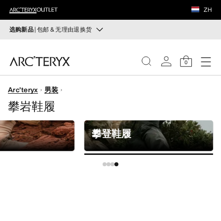
鞋履
ZH
装备
选购新品
| 包邮 & 无理由退换货
新品
VEILANCE
运动员的需求，设计师的动力——在优化现有畅销产品的
0
同时，启发全新的解决方案。新款装备定期上架。
发现
Arc'teryx
男装
选购女士
选购男士
女士
攀岩鞋履
无理由退换货
男士
改变主意了？ 30天内购买的符合条件的商品可退换货。
攀登鞋履
开始免费退货
。
鞋履
装备
VEILANCE