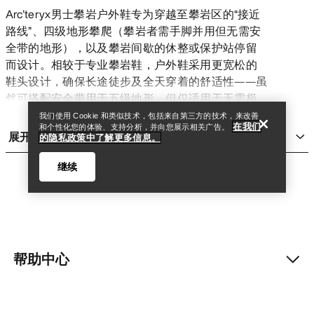
Arc'teryx男士攀岩户外鞋专为穿越至攀岩区的“接近
路线”、四级地形攀爬（攀岩者需手脚并用但无需安
全带的地形），以及攀岩间歇的休整或保护站停留
查找店铺
Help
而设计。相较于专业攀岩鞋，户外鞋采用更宽松的
鞋头设计，确保长途徒步及全天穿着的舒适性——虽
然可搭配安全带用于五级地形，但仅适用于无需极
端精准踩点的路线。
我们使用 Cookie 和类似技术，包括来自第三方的技术，来改善
在我们
和个性化您的体验、支持分析，并向您展示相关广告。
Arc'teryx户外鞋采用轻量化结构实现快速移动，为长
展开
的隐私政策中了解更多信息。
时间攀登提供支撑力，攀爬或徒步时能在各种表面
实现极致抓地力，并配备精密工艺确保高难度地形
继续
的精准踩点。其鞋底硬度通常高于
跑鞋
与
徒步鞋
，
以牺牲部分全天候舒适性为代价，换取多变地形的
卓越性能及攀登时的高效表现。
男士户外鞋品类
轻量接近款：
Arc’teryx Vertex Alpine系列采用跑鞋
帮助中心
查找店铺
Help
灵感设计，在保持轻量化的同时增强足侧与足底防
护，岩石攀爬时提供额外抓地力，并为接近路线及
我的账户
攀登中的多变地形增加稳定性。