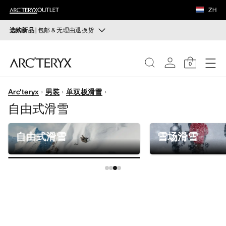
鞋履
ZH
装备
选购新品
| 包邮 & 无理由退换货
新品
VEILANCE
运动员的需求，设计师的动力——在优化现有畅销产品的
0
同时，启发全新的解决方案。新款装备定期上架。
发现
Arc'teryx
男装
单双板滑雪
选购女士
选购男士
女士
自由式滑雪
无理由退换货
男士
改变主意了？ 30天内购买的符合条件的商品可退换货。
自由式滑雪
雪场滑雪
开始免费退货
。
鞋履
装备
VEILANCE