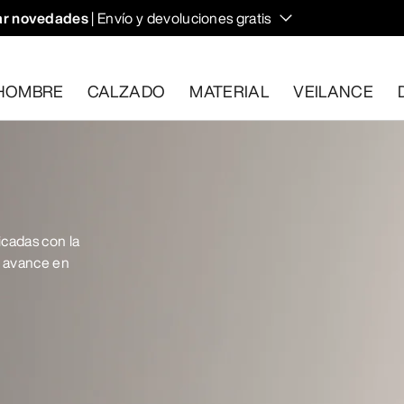
r novedades
| Envío y devoluciones gratis
HOMBRE
CALZADO
MATERIAL
VEILANCE
plan los requisitos en el plazo de 30 días.
Solicita una devoluc
cadas con la
 avance en