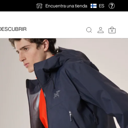
Encuentra una tienda
ES
DESCUBRIR
0
ión gratuita
.