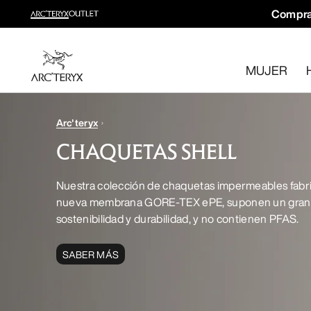
Compra
Novedades
Novedades para tus rutas y escaladas de otoño.
MUJER
Para mujer
Para hombre
Devoluciones gratuitas
Arc'teryx
¿Has cambiado de opinión? Devuelve los artículos que cum
CHAQUETAS SHELL
Nuestra colección de chaquetas impermeables fabri
nueva membrana GORE-TEX ePE, suponen un gran
sostenibilidad y durabilidad, y no contienen PFAS.
SABER MÁS