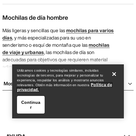
Mochilas de día hombre
Más ligeras y sencillas que las
mochilas para varios
días
, y más especializadas para su uso en
senderismo o esquí de montaña que las
mochilas
de viaje y urbanas
, las mochilas de día son
Encuentra una tienda
Help
adecuadas para objetivos que requieren material
adicional en los que quieres ir rápida y ligera.
Utilizamos cookies y tecnologías similares, incluidas
Fabricadas con tejidos técnicos resistentes al mal
tecnologías de terceros, para mejorar y personalizar tu
tiempo y con detalles prácticos como cintas para
experiencia, respaldar los análisis y mostrarte anuncios
Mostrar más
Política de
relevantes. Obtén más información en nuestra
ajustarlas a medida, portabastones, elementos de
privacidad.
seguridad en la nieve como airbags para avalanchas
y compartimentos para bolsas de hidratación, una
Continua
r
mochila ligera adecuada facilita llevar en montaña lo
necesario sin que el peso te agobie.
Lo que hace únicas a las mochilas hombre de
Arc'teryx es su tamaño y sus detalles prácticos. Ya