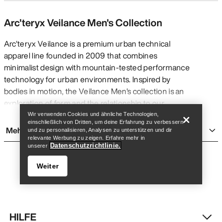
Arc'teryx Veilance Men's Collection
Arc'teryx Veilance is a premium urban technical
apparel line founded in 2009 that combines
minimalist design with mountain-tested performance
technology for urban environments. Inspired by
Store finden
Help
bodies in motion, the Veilance Men's collection is an
exploration of form and the relationship to our
environments. In practical terms, this means
Wir verwenden Cookies und ähnliche Technologien,
einschließlich von Dritten, um deine Erfahrung zu verbessern
garments constructed with advanced materials like
Mehr anzeigen
und zu personalisieren, Analysen zu unterstützen und dir
GORE-TEX membranes and proprietary softshell
relevante Werbung zu zeigen. Erfahre mehr in
Datenschutzrichtlinie.
unserer
fabrics, precision-engineered seams and articulated
patterning, and thoughtful details that deliver real-
Weiter
world benefits—waterproof protection during
unexpected rain, breathability for active commutes,
and refined aesthetics suitable for professional
settings.
HILFE