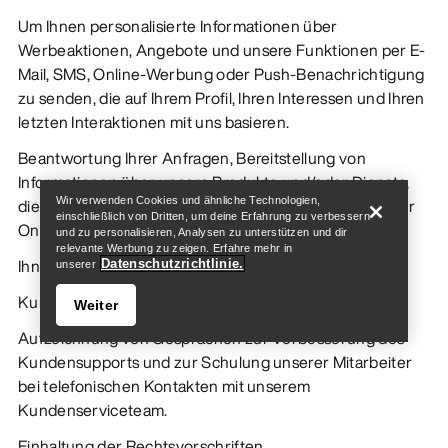
Um Ihnen personalisierte Informationen über
Werbeaktionen, Angebote und unsere Funktionen per E-
Mail, SMS, Online-Werbung oder Push-Benachrichtigung
zu senden, die auf Ihrem Profil, Ihren Interessen und Ihren
letzten Interaktionen mit uns basieren.
Store finden
Help
Beantwortung Ihrer Anfragen, Bereitstellung von
Informationen über unsere Produkte und/oder Dienste,
die Sie nutzen, und Kontaktaufnahme mit Ihnen über Ihr
Wir verwenden Cookies und ähnliche Technologien,
einschließlich von Dritten, um deine Erfahrung zu verbessern
Online-Konto.
und zu personalisieren, Analysen zu unterstützen und dir
relevante Werbung zu zeigen. Erfahre mehr in
Ihnen erteilte Erlaubnis, Bewertungen zu posten
Datenschutzrichtlinie.
unserer
Kundenservice
Weiter
Aufzeichnung von Gesprächen zur Verbesserung des
Kundensupports und zur Schulung unserer Mitarbeiter
bei telefonischen Kontakten mit unserem
Kundenserviceteam.
Store finden
Help
Einhaltung der Rechtsvorschriften