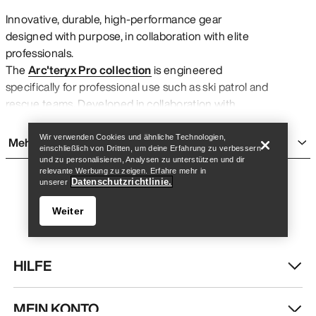
Innovative, durable, high-performance gear
designed with purpose, in collaboration with elite
professionals.
The
Arc'teryx Pro collection
is engineered
specifically for professional use such as ski patrol and
Store finden
Help
rescue teams. Developed in collaboration with
mountain guides, search and rescue professionals,
and special operations forces, these products deliver
Wir verwenden Cookies und ähnliche Technologien,
Mehr anzeigen
einschließlich von Dritten, um deine Erfahrung zu verbessern
purpose-built performance that exceeds standard
und zu personalisieren, Analysen zu unterstützen und dir
outdoor gear requirements.
relevante Werbung zu zeigen. Erfahre mehr in
Datenschutzrichtlinie.
unserer
What is Arc'teryx Pro?
Arc'teryx Pro is a specialized line of technical gear
Weiter
designed for outdoor professionals who demand the
highest levels of durability and performance. The
program serves mountain guides, search and rescue
HILFE
teams, ski patrol, and other qualified outdoor
professionals who require purpose-built equipment
MEIN KONTO
Store finden
Help
for demanding work environments.
Membership
is