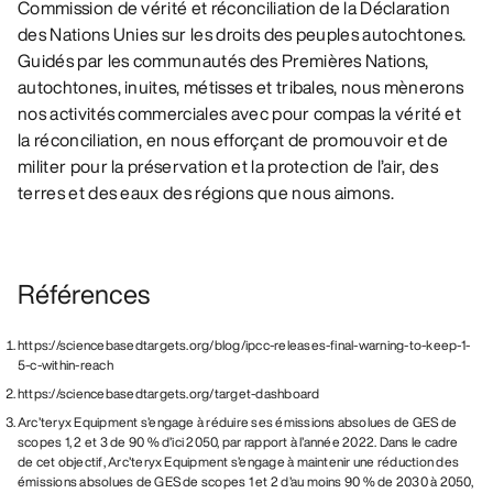
Commission de vérité et réconciliation de la Déclaration
des Nations Unies sur les droits des peuples autochtones.
Guidés par les communautés des Premières Nations,
autochtones, inuites, métisses et tribales, nous mènerons
nos activités commerciales avec pour compas la vérité et
la réconciliation, en nous efforçant de promouvoir et de
militer pour la préservation et la protection de l’air, des
terres et des eaux des régions que nous aimons.
Références
https://sciencebasedtargets.org/blog/ipcc-releases-final-warning-to-keep-1-
5-c-within-reach
https://sciencebasedtargets.org/target-dashboard
Arc’teryx Equipment s’engage à réduire ses émissions absolues de GES de
scopes 1, 2 et 3 de 90 % d’ici 2050, par rapport à l’année 2022. Dans le cadre
de cet objectif, Arc’teryx Equipment s’engage à maintenir une réduction des
émissions absolues de GES de scopes 1 et 2 d’au moins 90 % de 2030 à 2050,