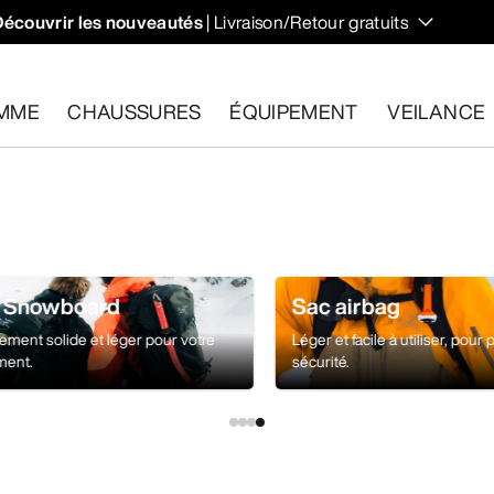
Découvrir les nouveautés
| Livraison/Retour gratuits
 et régulent votre température lors des randonnées et ascens
MME
CHAUSSURES
ÉQUIPEMENT
VEILANCE
les dans un délai de 30 jours.
Effectuer un retour gratuit
.
& Snowboard
Sac airbag
ement solide et léger pour votre
Léger et facile à utiliser, pour 
ment.
sécurité.