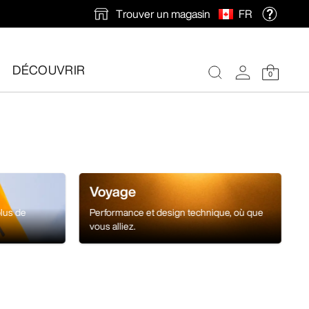
Trouver un magasin
FR
ions en automne.
DÉCOUVRIR
0
Voyage
plus de
Performance et design technique, où que
vous alliez.