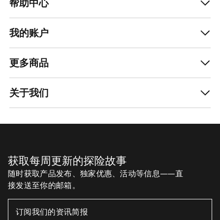
帮助中心
功能选择。。
男士合成棉羽夹克
我们的合成棉羽夹克采用温暖、透气、富有弹性的
我的账户
Coreloft™材料填充。轻量、易打包，并可作为羽绒
的非动物替代品，弄湿后仍具有卓越性能，是高强
更多商品
度活动和潮湿环境中的首选。 提供三种保暖级别，
Atom系列可能是成为我们最受欢迎的保暖夹克。具
有超多功能，可轻松应对各类高山用途。 男士
关于我们
Proton系列专为快速移动打造。其使用透气面料和
合成棉羽，可以御寒保暖、通风透气，易于调温。
Coreloft™填充材料同样也用于保暖的男士双板滑雪
夹克。Rush保暖夹克为越野滑雪而生，但同样适用
在雪场滑雪时穿着。
获取每周更新的探险故事
保暖防水夹克
防水、保暖的男士夹克包括Therme派克大衣和Beta
随时获取产品发布、独家优惠、活动等信息——直
保暖夹克，功能多样、御寒保暖，并提供GORE-TEX
接发送至你的邮箱。
风雨防护。 我们还为日常探险提供保暖选择。
Veilance都市夹克，设计前卫的System_A夹克，多
功能的Ralle派克大衣。