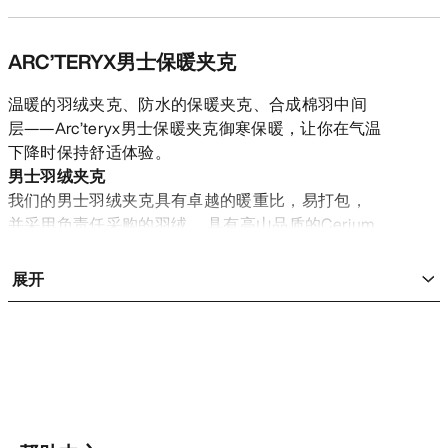
ARC’TERYX男士保暖夹克
温暖的羽绒夹克、防水的保暖夹克、合成棉羽中间
层——Arc’teryx男士保暖夹克御寒保暖，让你在气温
下降时保持舒适体验。
男士羽绒夹克
我们的男士羽绒夹克具有卓越的暖重比，易打包，
并采用负责任采购的羽绒。 具有高山品质的Cerium
系列以最轻的重量带来舒适的保暖御寒体验。采用
优质850蓬松度羽绒，结合轻量、耐磨的面料，适合
展开
在寒冷干燥的高山中穿着。 Thorium系列是在寒冷干
燥的天气中单独穿着的多功能选择。耐磨、温暖，
当气温下降时，可以穿上这款夹克。 Macai是我们的
男士防水双板滑雪羽绒夹克。御寒保暖，并提供
GORE-TEX风雨防护，专为寒冷天气中的雪上运动打
造。 Alpha派克大衣是Arc’teryx最温暖的羽绒夹克，
专为冬季攀登保护设计，为你提供极寒天气下的多