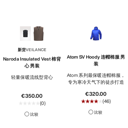
新货
VEILANCE
Atom SV Hoody 连帽棉服 男
Naroda Insulated Vest 棉背
装
心 男装
Atom 系列最保暖连帽棉服，
轻量保暖流线型背心
专为寒冷天气下的徒步打造
€320.00
€350.00
(
46
)
(
0
)
比较
比较