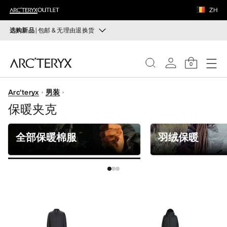
鞋履
ZH
装备
选购新品
| 包邮 & 无理由退换货
新品
VEILANCE
运动员的需求，设计师的动力——在优化现有畅销产品的
0
同时，启发全新的解决方案。新款装备定期上架。
发现
Arc'teryx
男装
选购女士
选购男士
女士
保暖夹克
无理由退换货
男士
改变主意了？ 30天内购买的符合条件的商品可退换货。
全部保暖棉服
羽绒保暖
开始免费退货
。
鞋履
装备
VEILANCE