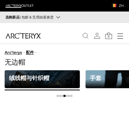
鞋履
ZH
装备
选购新品
| 包邮 & 无理由退换货
新品
VEILANCE
运动员的需求，设计师的动力——在优化现有畅销产品的
0
同时，启发全新的解决方案。新款装备定期上架。
发现
Arc'teryx
配件
选购女士
选购男士
女士
无边帽
无理由退换货
男士
改变主意了？ 30天内购买的符合条件的商品可退换货。
绒线帽与针织帽
手套
开始免费退货
。
鞋履
装备
VEILANCE