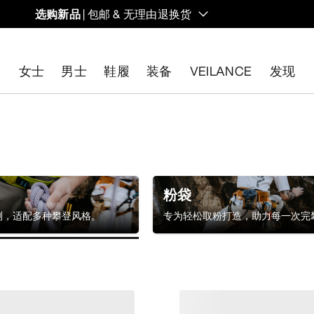
选购新品
| 包邮 & 无理由退换货
的同时，启发全新的解决方案。新款装备定期上架。
女士
男士
鞋履
装备
VEILANCE
发现
开始免费退货
。
粉袋
测，适配多种攀登风格。
专为轻松取粉打造，助力每一次完