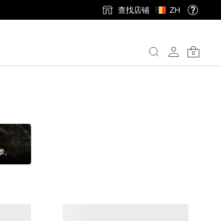
查找店铺
ZH
0
攀。