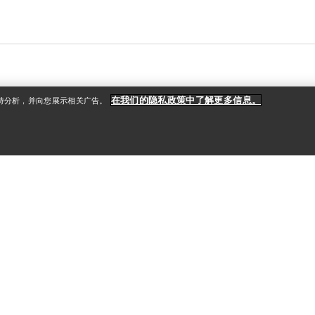
在我们的隐私政策中了解更多信息。
支持分析，并向您展示相关广告。
户
更多商品
册
查找店铺
礼品卡
款
PRO计划
获取应用程序