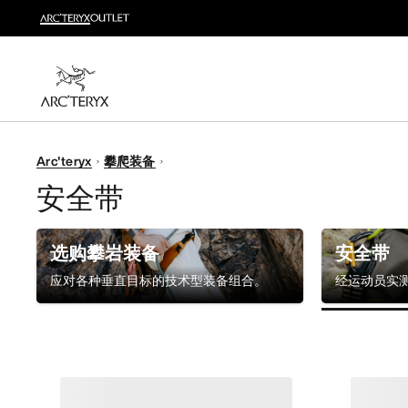
新品
运动员的需求，设计师的动力——在优化现有畅销产品
选购女士
选购男士
无理由退换货
Arc'teryx
攀爬装备
改变主意了？ 30天内购买的符合条件的商品可退换货。
安全带
选购攀岩装备
安全带
应对各种垂直目标的技术型装备组合。
经运动员实