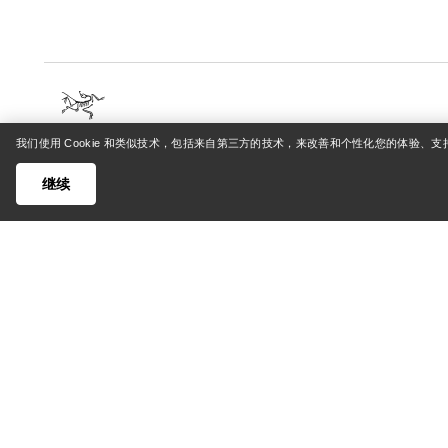
我们使用 Cookie 和类似技术，包括来自第三方的技术，来改善和个性化您的体验、
帮助中心
我的账
继续
客户支持中心
登录/注
常见问题
订单追踪
联系我们
退货和退
货运与配送
产品保养