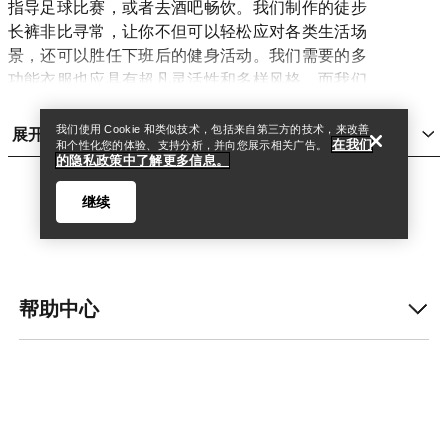
指导足球比赛，或者去酒吧畅饮。我们制作的徒步
长裤非比寻常，让你不但可以轻松应对各类生活场
查找店铺
Help
景，还可以胜任下班后的健身活动。我们需要的多
功能衣服也应具有超凡灵活性和多样风格，而我们
的徒步长裤提供多种选择。设有拉链工装口袋。下
伸式口袋。让你轻松取放所有物品。采用拼接剪裁
展开
我们使用 Cookie 和类似技术，包括来自第三方的技术，来改善
在我们
设计。穿上长裤，征服所有运动。
和个性化您的体验、支持分析，并向您展示相关广告。
的隐私政策中了解更多信息。
在任何场景都最为舒适的女士长裤
一条舒适的长裤须满足多种要素：版型、面料、以
继续
及是否具备各类功能，以让你更轻松地参与你喜爱
的活动。例如，版型更宽松的长裤通常用于更休闲
的穿搭场合，而采用耐用的科技面料、具有修身版
型的紧身裤则更适合徒步或山地跑。关键在于你在
帮助中心
进行什么运动，需要什么类型的长裤。
查找店铺
Help
适合女士探险的紧身裤和紧身衣
Arc’teryx为女士制造各类长裤。像活跃的户外运动
我的账户
家一样，我们清楚女士紧身裤应经久耐用、并专注
高性能表现。除了款式、颜色和长度，超耐磨的材
更多商品
料也同等重要，可以在盛夏持久干爽，并提供耐久