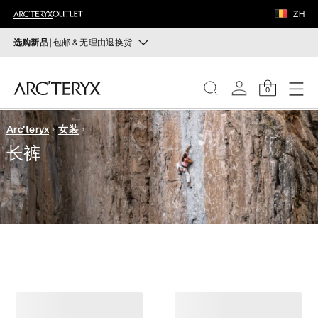
鞋履
ZH
装备
选购新品
| 包邮 & 无理由退换货
新品
VEILANCE
运动员的需求，设计师的动力——在优化现有畅销产品的
0
同时，启发全新的解决方案。新款装备定期上架。
发现
Arc'teryx
女装
选购女士
选购男士
女士
长裤
无理由退换货
男士
改变主意了？ 30天内购买的符合条件的商品可退换货。
开始免费退货
。
鞋履
装备
VEILANCE