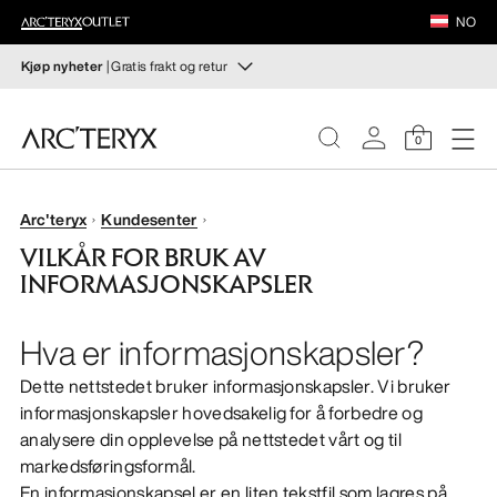
FOTTØY
NO
UTSTYR
Kjøp nyheter
| Gratis frakt og retur
Nyheter
VEILANCE
Sjekk nyhetene som gir deg høy bevegelighet og
0
temperaturregulering til høstens hiking- og klatring.
OPPDAG
Til dame
Til herre
DAME
Arc'teryx
Kundesenter
VILKÅR FOR BRUK AV
Gratis retur
HERRE
INFORMASJONSKAPSLER
Har du ombestemt deg? Returner kvalifiserte varer innen
30 dager.
Start en gratis retur
.
FOTTØY
Hva er informasjonskapsler?
Dette nettstedet bruker informasjonskapsler. Vi bruker
UTSTYR
informasjonskapsler hovedsakelig for å forbedre og
analysere din opplevelse på nettstedet vårt og til
VEILANCE
markedsføringsformål.
En informasjonskapsel er en liten tekstfil som lagres på