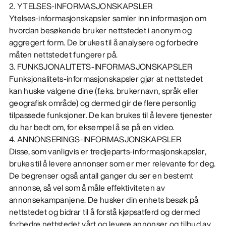
2. YTELSES-INFORMASJONSKAPSLER
Ytelses-informasjonskapsler samler inn informasjon om
hvordan besøkende bruker nettstedet i anonym og
aggregert form. De brukes til å analysere og forbedre
måten nettstedet fungerer på.
3. FUNKSJONALITETS-INFORMASJONSKAPSLER
Funksjonalitets-informasjonskapsler gjør at nettstedet
kan huske valgene dine (f.eks. brukernavn, språk eller
geografisk område) og dermed gir de flere personlig
tilpassede funksjoner. De kan brukes til å levere tjenester
du har bedt om, for eksempel å se på en video.
4. ANNONSERINGS-INFORMASJONSKAPSLER
Disse, som vanligvis er tredjeparts-informasjonskapsler,
brukes til å levere annonser som er mer relevante for deg.
De begrenser også antall ganger du ser en bestemt
annonse, så vel som å måle effektiviteten av
annonsekampanjene. De husker din enhets besøk på
nettstedet og bidrar til å forstå kjøpsatferd og dermed
forbedre nettstedet vårt og levere annonser og tilbud av