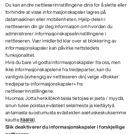
Du kan endre nettleserinnstillingene dine for å slette eller
forhindre at visse informasjonskapsler lagres på
datamaskinen eller mobilenheten. Hjelp-delen i
nettleseren din gir deg informasjon om hvordan du
administrerer informasjonskapselinnstillingene i
nettleseren. Vær imidlertid klar over at blokkering av
informasjonskapsler kan påvirke nettstedets
funksjonalitet.
Hvis du bare vil godta informasjonskapsler fra oss, men
ikke informasjonskapslene fra tredjeparter, kan du
vanligvis (avhengig av nettleseren din) velge «Blokker
tredjeparts-informasjonskapsler» fra
nettleserinnstillingene.
Huomaa: Jotta henkilökohtaisia tietojasi ei jaeta / myydä,
sinun tulee poistaa evästeet selaimesta ja kieltäytyä
antamasta suostumusta evästeiden asetuskeskuksemme
kautta (
täällä
).
Slik deaktiverer du informasjonskapsler i forskjellige
nettlesere: