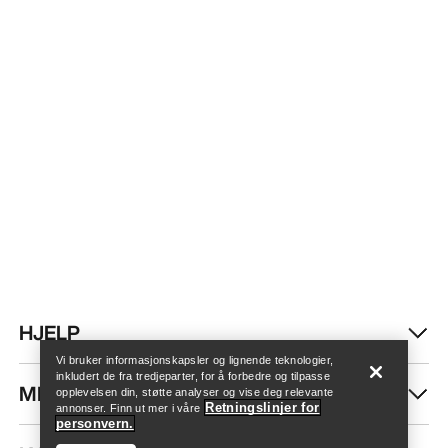
Finn butikk
Help
HJELP
Vi bruker informasjonskapsler og lignende teknologier,
inkludert de fra tredjeparter, for å forbedre og tilpasse
MIN KONTO
opplevelsen din, støtte analyser og vise deg relevante
Retningslinjer for
annonser. Finn ut mer i våre
personvern.