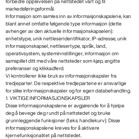
forbedre opplevelsen på nettstedet vårt og til
markedsføringsformål.
Informasjon som samles inn av informasjonskapslene, kan
blant annet omfatte følgende type informasjon (dette
avhenger av den aktuelle informasjonskapselen):
enhetstype, unik nettleseridentifikator, IP-adresse, unik
informasjonskapsel, nettlesertype, språk, land,
operativsystem, systeminnstillinger, informasjon om
samspillet ditt med våre nettsteder som kjøp, angitte
preferanser og klikkadferd.
Vi kontrollerer ikke bruk av informasjonskapsler fra
tredjeparter. De respektive tredjepartene er ansvarlige
for slike informasjonskapsler og for egen databehandling.
1. VIKTIGE INFORMASJONSKAPSLER
Disse informasjonskapslene er avgjørende for å hjelpe
deg å bevege deg rundt på nettstedet og bruke
grunnleggende funksjoner (f.eks. handlekurv). Disse
informasjonskapslene kreves for å aktivere
kjernefunksjonalitet på nettstedet.