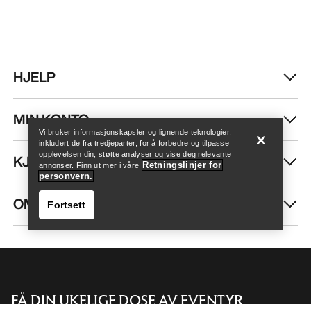
HJELP
Finn butikk
Help
MIN KONTO
Vi bruker informasjonskapsler og lignende teknologier,
inkludert de fra tredjeparter, for å forbedre og tilpasse
opplevelsen din, støtte analyser og vise deg relevante
KJØP MER
Retningslinjer for
annonser. Finn ut mer i våre
personvern.
OM OSS
Fortsett
FÅ DIN UKELIGE DOSE AV EVENTYR
Finn butikk
Help