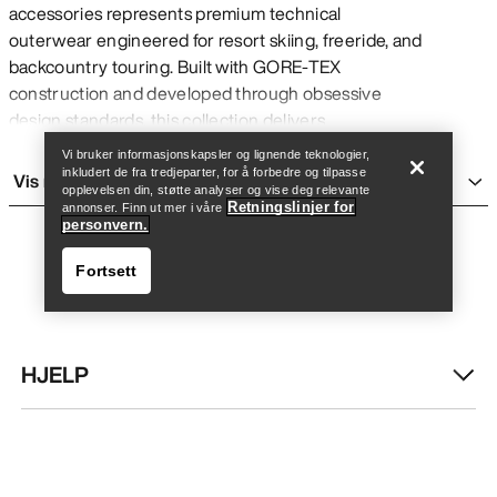
accessories represents premium technical
outerwear engineered for resort skiing, freeride, and
backcountry touring. Built with GORE-TEX
Finn butikk
Help
construction and developed through obsessive
design standards, this collection delivers
uncompromising weather protection and
Vi bruker informasjonskapsler og lignende teknologier,
performance across all mountain conditions.
inkludert de fra tredjeparter, for å forbedre og tilpasse
Vis mer
opplevelsen din, støtte analyser og vise deg relevante
Touring
Retningslinjer for
annonser. Finn ut mer i våre
personvern.
Touring gear
is designed for backcountry skiing
where breathability during uphill climbs is essential.
Fortsett
Durable, breathable protection for the ascent.
Freeride
Freeride apparel
is built for big-mountain terrain
HJELP
with relaxed fits and maximum weather protection.
Move-with-you kits for big moves in any terrain.
Finn butikk
Help
Resort
MIN KONTO
Resort gear
delivers warmth and protection for cold
chairlift rides and variable groomed terrain. Gear to