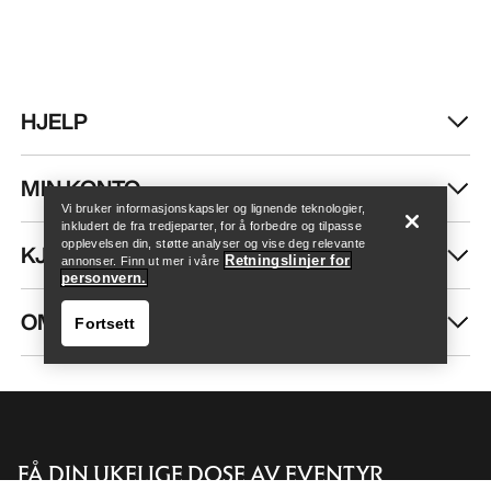
HJELP
Finn butikk
Help
MIN KONTO
Vi bruker informasjonskapsler og lignende teknologier,
inkludert de fra tredjeparter, for å forbedre og tilpasse
opplevelsen din, støtte analyser og vise deg relevante
KJØP MER
Retningslinjer for
annonser. Finn ut mer i våre
personvern.
OM OSS
Fortsett
FÅ DIN UKELIGE DOSE AV EVENTYR
Finn butikk
Help