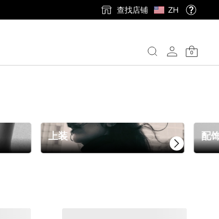
查找店铺
ZH
0
上装
配