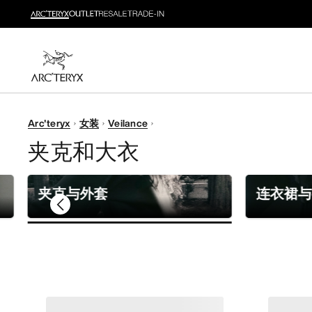
新品
运动员的需求，设计师的动力——在优化现有畅销产品
选购女士
选购男士
无理由退换货
Arc'teryx
女装
Veilance
改变主意了？ 30天内购买的符合条件的商品可退换货。
夹克和大衣
夹克与外套
连衣裙