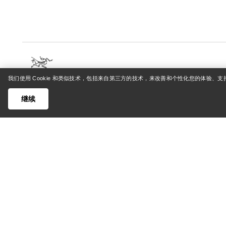
我们使用 Cookie 和类似技术，包括来自第三方的技术，来改善和个性化您的体验、
帮助中心
我的账
继续
客户支持中心
登录/注
常见问题
订单追踪
联系我们
退货和退
货运与配送
产品保养