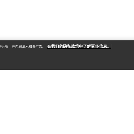
在我们的隐私政策中了解更多信息。
支持分析，并向您展示相关广告。
户
更多商品
册
查找店铺
礼品卡
款
PRO计划
ReBIRD™ 转售
获取应用程序