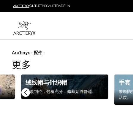
新品
运动员的需求，设计师的动力——在优化现有畅销产品
选购女士
选购男士
无理由退换货
Arc'teryx
配件
改变主意了？ 30天内购买的符合条件的商品可退换货。
更多
绒线帽与针织帽
手套
。
保暖到位，包覆充分，佩戴始终舒适。
兼顾防
活度。