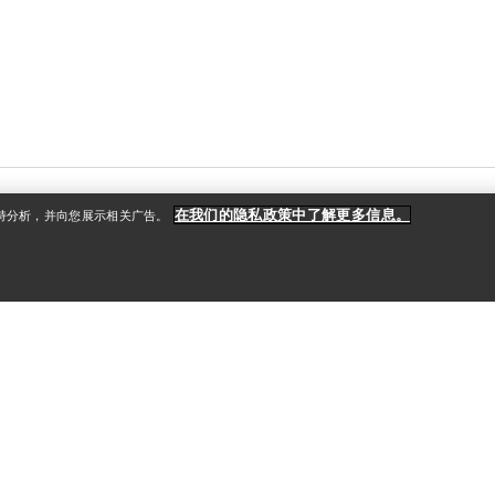
在我们的隐私政策中了解更多信息。
支持分析，并向您展示相关广告。
户
更多商品
册
查找店铺
礼品卡
款
PRO计划
ReBIRD™ 转售
获取应用程序