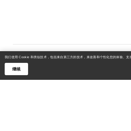
我们使用 Cookie 和类似技术，包括来自第三方的技术，来改善和个性化您的体验、
继续
帮助中心
我的账
客户支持中心
登录/注
常见问题
订单追踪
联系我们
退货和退
货运与配送
产品保养