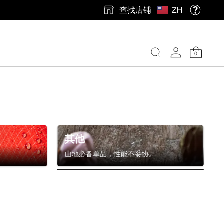
查找店铺
ZH
0
其他
山地必备单品，性能不妥协。