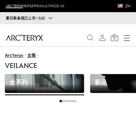
鞋履
ZH
装备
夏日装备现已上市
| 包邮
可穿戴防晒装备
VEILANCE
轻量防护层与山径必备装备，应对长日烈阳。
0
选购女士
选购男士
发现
Arc'teryx
女装
女士
VEILANCE
无理由退换货
改变主意了？ 30天内购买的符合条件的商品可退换货。
男士
开始免费退货
。
全系列
新品
鞋履
装备
VEILANCE