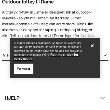
Outdoor fottøy til Dame
Arc'teryx fottøy til Dame er designet slik at outdoor-
utøvere kan yte maksimalt i fjellterreng — der
konsekvensene av feilsteg kan være store. Med ulike
Finn butikk
Help
alternativer designet for løping, klatring og hiking, er
vårt fjell- og outdoor-fottøy til Dame laget for å dekke
de ulike aktivitetenes behov for trekkraft, feste,
Vi bruker informasjonskapsler og lignende teknologier,
stabilitet og støtte. Flere av alternativene har
inkludert de fra tredjeparter, for å forbedre og tilpasse
opplevelsen din, støtte analyser og vise deg relevante
vanntett teknologi som kan forbedre komforten
Vis mer
Retningslinjer for
annonser. Finn ut mer i våre
under de fleste forhold. For aktiviteter med høy
personvern.
intensitet, som løping når det er tørt og varmt, vil
Fortsett
likevel ikke vanntetthet være like høyt prioritert.
Sammenlignet med outdoor fottøy til Herre, er vårt
outdoor fottøy til Dame generelt noe smalere i
tilsvarende størrelser (f.eks. vil en US W9 være
smalere enn en US M8, selv om lengden er lik).
HJELP
VANNTETTE SKO
Finn butikk
Help
Vårt hiking-fottøy og noen løpe- og klatrefottøy kan