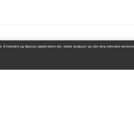
for å forbedre og tilpasse opplevelsen din, støtte analyser og vise deg relevante annonse
ONTO
KJØP MER
/ Registrering
Finn butikk
v bestillinger
Gavekort
 refusjon
PRO-program
leie
ReBIRD™ VIDERESALG
Få appen