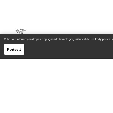
Vi bruker informasjonskapsler og lignende teknologier, inkludert de fra tredjeparter, 
HJELP
MIN K
Fortsett
Kundeservicesenter
Logg inn 
Generelle spørsmål
Sporing a
Kontakt oss
Retur og
Sending og levering
Produktp