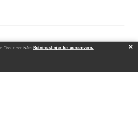
Retningslinjer for personvern.
r. Finn ut mer i våre
OM OSS
Hvem vi er
Utøvere og ambassadører
Bærekraft
Jobb
Nyhetsrom