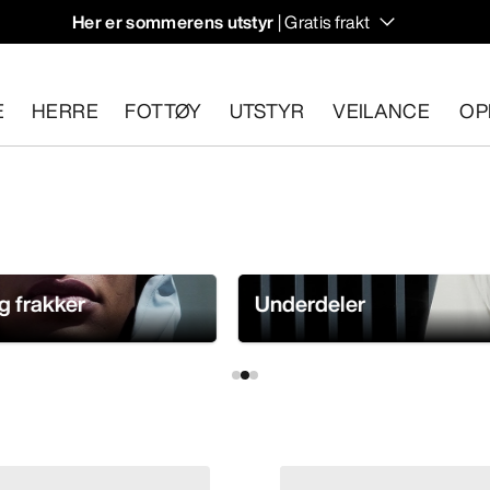
Her er sommerens utstyr
| Gratis frakt
et.
E
HERRE
FOTTØY
UTSTYR
VEILANCE
OP
n 30 dager.
Start en gratis retur
.
g frakker
Underdeler