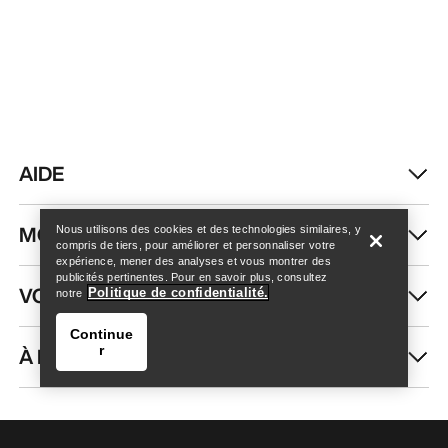
AIDE
Trouver un magasin
Help
MON COMPTE
Nous utilisons des cookies et des technologies similaires, y
compris de tiers, pour améliorer et personnaliser votre
expérience, mener des analyses et vous montrer des
publicités pertinentes. Pour en savoir plus, consultez
VOIR PLUS
Politique de confidentialité.
notre
Continue
À PROPOS DE NOUS
r