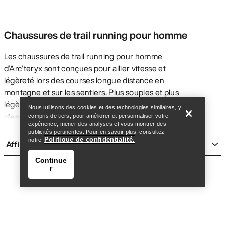
Chaussures de trail running pour homme
Les chaussures de trail running pour homme
d’Arc’teryx sont conçues pour allier vitesse et
légèreté lors des courses longue distance en
Trouver un magasin
Help
montagne et sur les sentiers. Plus souples et plus
légères que les chaussures de
randonnée
ou
Nous utilisons des cookies et des technologies similaires, y
d’
escalade
, elles offrent un peu moins de maintien
compris de tiers, pour améliorer et personnaliser votre
expérience, mener des analyses et vous montrer des
et de protection afin de privilégier la rapidité. Les
publicités pertinentes. Pour en savoir plus, consultez
chaussures de running Arc’teryx sont pensées pour
Politique de confidentialité.
notre
Afficher plus
répondre aux besoins spécifiques des sportifs qui
Continue
parcourent aussi bien les sentiers lisses que les
r
terrains techniques et variés en montagne, à
l’entraînement comme en compétition.
TYPES DE CHAUSSURES DE TRAIL
RUNNING POUR HOMME