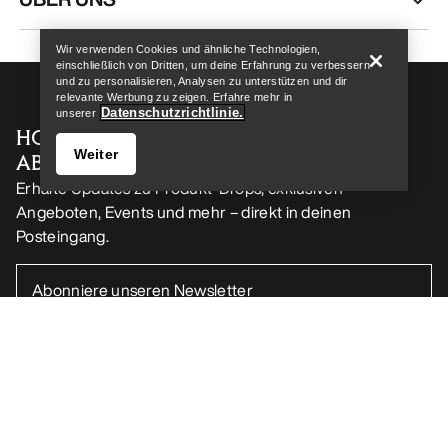
Wir verwenden Cookies und ähnliche Technologien,
einschließlich von Dritten, um deine Erfahrung zu verbessern
und zu personalisieren, Analysen zu unterstützen und dir
relevante Werbung zu zeigen. Erfahre mehr in
Datenschutzrichtlinie.
unserer
HOL DIR DEINE WÖCHENTLICHE
Weiter
ABENTEUERDOSIS
Erhalte Updates zu Produkt-Drops, exklusiven
Angeboten, Events und mehr – direkt in deinen
Posteingang.
Store finden
Help