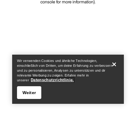
console for more information)
.
Wir verwenden Cookies und ähnliche Technologien,
einschließlich von Dritten, um deine Erfahrung zu verbessern
und zu personalisieren, Analysen zu unterstützen und dir
relevante Werbung zu zeigen. Erfahre mehr in
Datenschutzrichtlinie.
unserer
Weiter