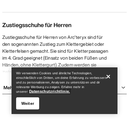
Zustiegsschuhe für Herren
Zustiegsschuhe für Herren von Arc’teryx sind für
den sogenannten Zustieg zum Klettergebiet oder
Kletterfelsen gemacht. Sie sind für Kletterpassagen
Store finden
Help
im 4. Grad geeignet (Einsatz von beiden Füßen und
Händen, ohne Klettergurt). Zudem werden sie
zwischen den Routen und beim Sichern getragen.
Wir verwenden Cookies und ähnliche Technologien,
Im Vergleich zu Kletterschuhen haben
einschließlich von Dritten, um deine Erfahrung zu verbessern
und zu personalisieren, Analysen zu unterstützen und dir
Zustiegsschuhe eine größere Zehenbox, damit sie
Mehr anzeigen
relevante Werbung zu zeigen. Erfahre mehr in
beim Gehen, Wandern und dem Rest des Tages
Datenschutzrichtlinie.
unserer
bequem sind. Sie können auch für einfache Routen
Weiter
(mit Gurt) genutzt werden, bei denen keine präzise
Fußarbeit benötigt wird.
Die Arc’teryx Zustiegsschuhe sind mit leichten
Materialien konstruiert, um schnelles Gehen zu